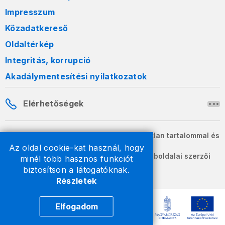
Impresszum
Közadatkereső
Oldaltérkép
Integritás, korrupció
Akadálymentesítési nyilatkozatok
Elérhetőségek
A honlapon szereplő információk változatlan tartalommal és
formában szabadon terjeszthetők.
Az oldal cookie-kat használ, hogy
2026 © A Nemzeti Adó- és Vámhivatal weboldalai szerzői
minél több hasznos funkciót
jogvédelem alatt állnak.
biztosítson a látogatóknak.
Részletek
Elfogadom