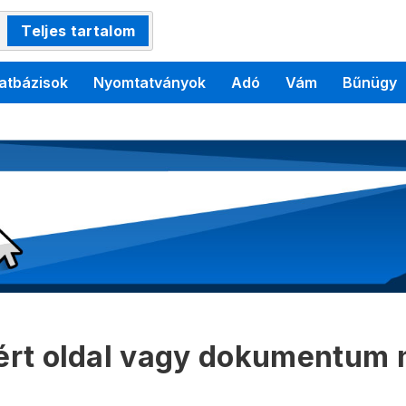
Teljes tartalom
atbázisok
Nyomtatványok
Adó
Vám
Bűnügy
kért oldal vagy dokumentum