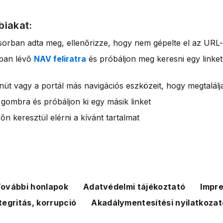
biakat:
sorban adta meg, ellenőrizze, hogy nem gépelte el az URL-
rban lévő
NAV feliratra
és próbáljon meg keresni egy linket
nüt vagy a portál más navigációs eszközeit, hogy megtalálja
 gombra és próbáljon ki egy másik linket
n keresztül elérni a kívánt tartalmat
ovábbi honlapok
Adatvédelmi tájékoztató
Impr
tegritás, korrupció
Akadálymentesítési nyilatkozat