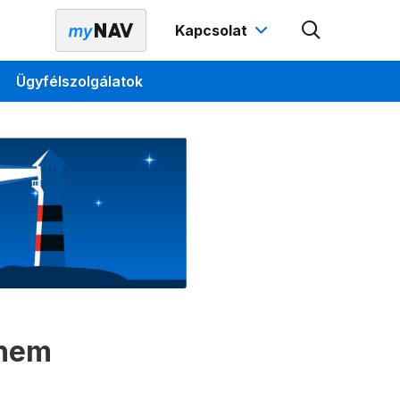
Kapcsolat
Ügyfélszolgálatok
 nem