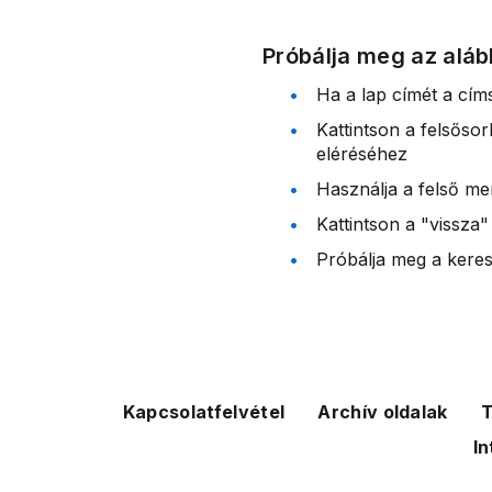
Próbálja meg az aláb
Ha a lap címét a cím
Kattintson a felsőso
eléréséhez
Használja a felső me
Kattintson a "vissza"
Próbálja meg a kereső
Kapcsolatfelvétel
Archív oldalak
T
In