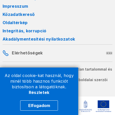
Impresszum
Közadatkereső
Oldaltérkép
Integritás, korrupció
Akadálymentesítési nyilatkozatok
Elérhetőségek
A honlapon szereplő információk változatlan tartalommal és
formában szabadon terjeszthetők.
Az oldal cookie-kat használ, hogy
2026 © A Nemzeti Adó- és Vámhivatal weboldalai szerzői
minél több hasznos funkciót
jogvédelem alatt állnak.
biztosítson a látogatóknak.
Részletek
Elfogadom