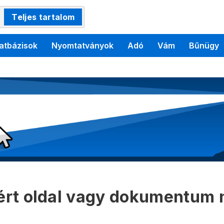
Teljes tartalom
atbázisok
Nyomtatványok
Adó
Vám
Bűnügy
kért oldal vagy dokumentum