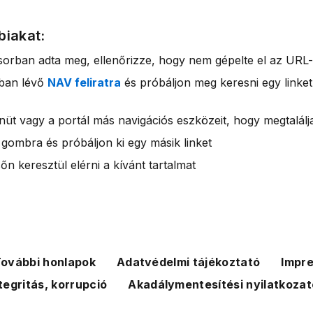
biakat:
sorban adta meg, ellenőrizze, hogy nem gépelte el az URL-
rban lévő
NAV feliratra
és próbáljon meg keresni egy linket
nüt vagy a portál más navigációs eszközeit, hogy megtalálja
 gombra és próbáljon ki egy másik linket
n keresztül elérni a kívánt tartalmat
ovábbi honlapok
Adatvédelmi tájékoztató
Impr
tegritás, korrupció
Akadálymentesítési nyilatkozat