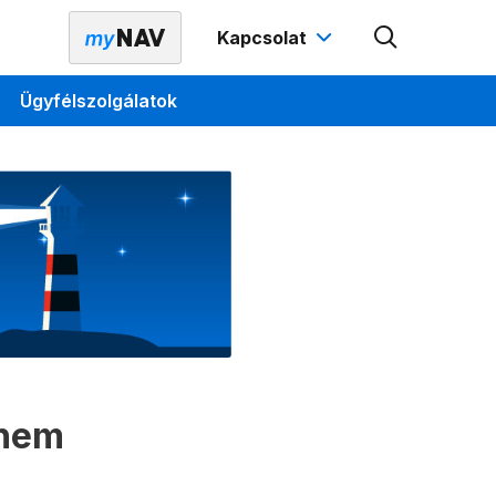
Kapcsolat
Ügyfélszolgálatok
 nem