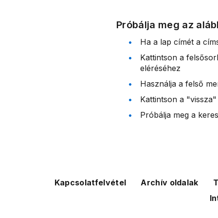
Próbálja meg az aláb
Ha a lap címét a cím
Kattintson a felsőso
eléréséhez
Használja a felső me
Kattintson a "vissza"
Próbálja meg a kereső
Kapcsolatfelvétel
Archív oldalak
T
In