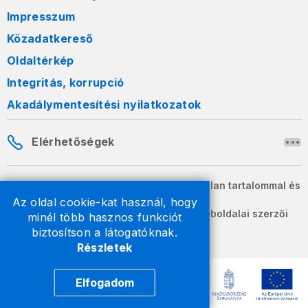
Impresszum
Közadatkereső
Oldaltérkép
Integritás, korrupció
Akadálymentesítési nyilatkozatok
Elérhetőségek
A honlapon szereplő információk változatlan tartalommal és
formában szabadon terjeszthetők.
Az oldal cookie-kat használ, hogy
2026 © A Nemzeti Adó- és Vámhivatal weboldalai szerzői
minél több hasznos funkciót
jogvédelem alatt állnak.
biztosítson a látogatóknak.
Részletek
Elfogadom