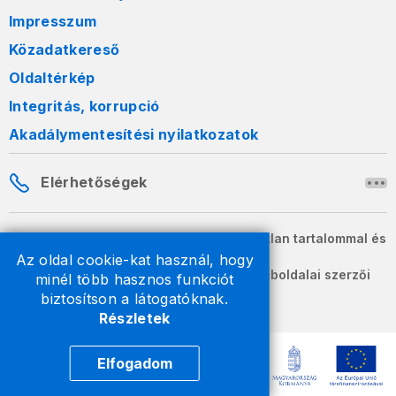
Impresszum
Közadatkereső
Oldaltérkép
Integritás, korrupció
Akadálymentesítési nyilatkozatok
Elérhetőségek
A honlapon szereplő információk változatlan tartalommal és
formában szabadon terjeszthetők.
Az oldal cookie-kat használ, hogy
2026 © A Nemzeti Adó- és Vámhivatal weboldalai szerzői
minél több hasznos funkciót
jogvédelem alatt állnak.
biztosítson a látogatóknak.
Részletek
Elfogadom