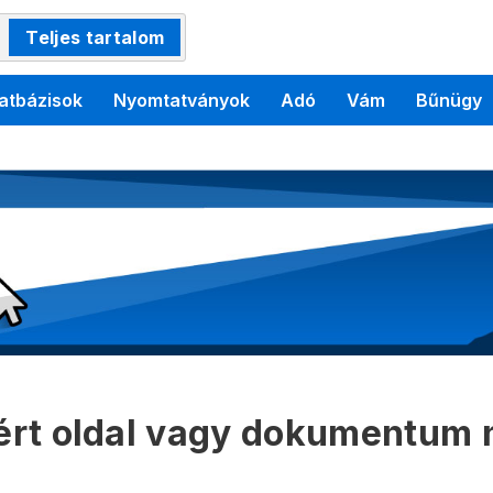
Teljes tartalom
atbázisok
Nyomtatványok
Adó
Vám
Bűnügy
kért oldal vagy dokumentum