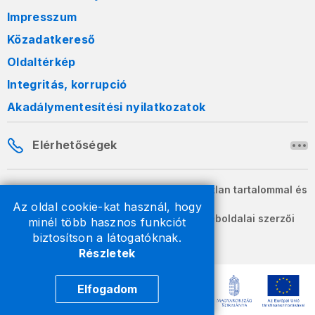
Impresszum
Közadatkereső
Oldaltérkép
Integritás, korrupció
Akadálymentesítési nyilatkozatok
Elérhetőségek
A honlapon szereplő információk változatlan tartalommal és
formában szabadon terjeszthetők.
Az oldal cookie-kat használ, hogy
2026 © A Nemzeti Adó- és Vámhivatal weboldalai szerzői
minél több hasznos funkciót
jogvédelem alatt állnak.
biztosítson a látogatóknak.
Részletek
Elfogadom