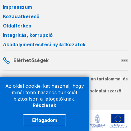
Impresszum
Közadatkereső
Oldaltérkép
Integritás, korrupció
Akadálymentesítési nyilatkozatok
Elérhetőségek
A honlapon szereplő információk változatlan tartalommal és
formában szabadon terjeszthetők.
Az oldal cookie-kat használ, hogy
2026 © A Nemzeti Adó- és Vámhivatal weboldalai szerzői
minél több hasznos funkciót
jogvédelem alatt állnak.
biztosítson a látogatóknak.
Részletek
Elfogadom