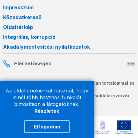
Impresszum
Közadatkereső
Oldaltérkép
Integritás, korrupció
Akadálymentesítési nyilatkozatok
Elérhetőségek
A honlapon szereplő információk változatlan tartalommal és
formában szabadon terjeszthetők.
Az oldal cookie-kat használ, hogy
2026 © A Nemzeti Adó- és Vámhivatal weboldalai szerzői
minél több hasznos funkciót
jogvédelem alatt állnak.
biztosítson a látogatóknak.
Részletek
Elfogadom