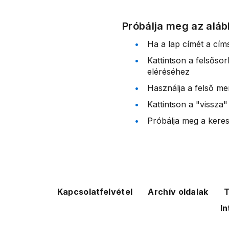
Próbálja meg az aláb
Ha a lap címét a cím
Kattintson a felsőso
eléréséhez
Használja a felső me
Kattintson a "vissza"
Próbálja meg a kereső
Kapcsolatfelvétel
Archív oldalak
T
In