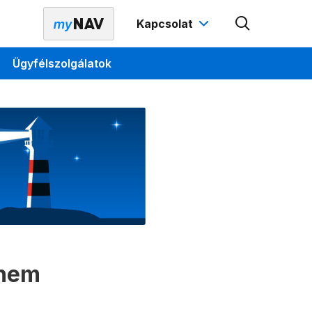
Kapcsolat
Ügyfélszolgálatok
 nem