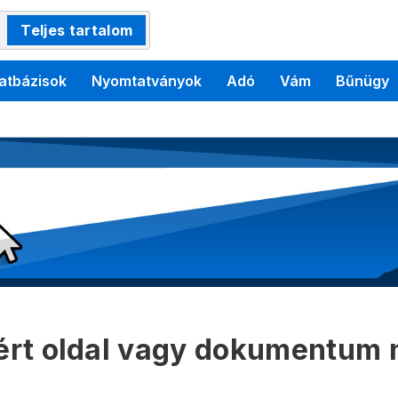
Teljes tartalom
atbázisok
Nyomtatványok
Adó
Vám
Bűnügy
kért oldal vagy dokumentum