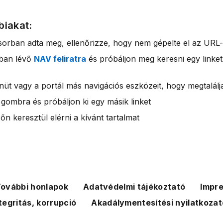
biakat:
sorban adta meg, ellenőrizze, hogy nem gépelte el az URL-
rban lévő
NAV feliratra
és próbáljon meg keresni egy linket
nüt vagy a portál más navigációs eszközeit, hogy megtalálja
 gombra és próbáljon ki egy másik linket
n keresztül elérni a kívánt tartalmat
ovábbi honlapok
Adatvédelmi tájékoztató
Impr
tegritás, korrupció
Akadálymentesítési nyilatkozat