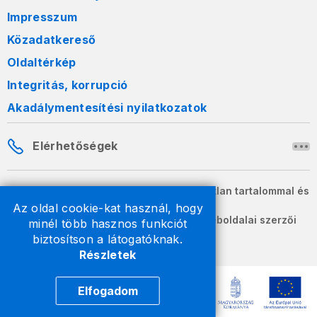
Impresszum
Közadatkereső
Oldaltérkép
Integritás, korrupció
Akadálymentesítési nyilatkozatok
Elérhetőségek
A honlapon szereplő információk változatlan tartalommal és
formában szabadon terjeszthetők.
Az oldal cookie-kat használ, hogy
2026 © A Nemzeti Adó- és Vámhivatal weboldalai szerzői
minél több hasznos funkciót
jogvédelem alatt állnak.
biztosítson a látogatóknak.
Részletek
Elfogadom