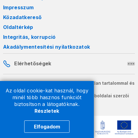
Impresszum
Közadatkereső
Oldaltérkép
Integritás, korrupció
Akadálymentesítési nyilatkozatok
Elérhetőségek
A honlapon szereplő információk változatlan tartalommal és
formában szabadon terjeszthetők.
Az oldal cookie-kat használ, hogy
2026 © A Nemzeti Adó- és Vámhivatal weboldalai szerzői
minél több hasznos funkciót
jogvédelem alatt állnak.
biztosítson a látogatóknak.
Részletek
Elfogadom