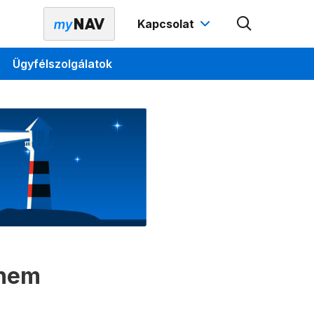
Kapcsolat
Ügyfélszolgálatok
 nem