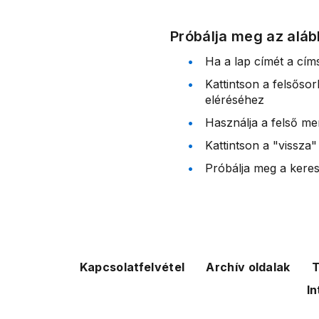
Próbálja meg az aláb
Ha a lap címét a cím
Kattintson a felsőso
eléréséhez
Használja a felső me
Kattintson a "vissza"
Próbálja meg a kereső
Kapcsolatfelvétel
Archív oldalak
T
In