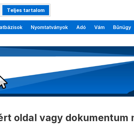
Teljes tartalom
atbázisok
Nyomtatványok
Adó
Vám
Bűnügy
kért oldal vagy dokumentum