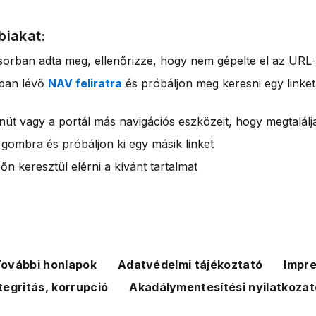
biakat:
sorban adta meg, ellenőrizze, hogy nem gépelte el az URL-
rban lévő
NAV feliratra
és próbáljon meg keresni egy linket
nüt vagy a portál más navigációs eszközeit, hogy megtalálja
 gombra és próbáljon ki egy másik linket
n keresztül elérni a kívánt tartalmat
ovábbi honlapok
Adatvédelmi tájékoztató
Impr
tegritás, korrupció
Akadálymentesítési nyilatkozat