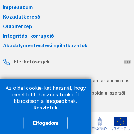
Impresszum
Közadatkereső
Oldaltérkép
Integritás, korrupció
Akadálymentesítési nyilatkozatok
Elérhetőségek
A honlapon szereplő információk változatlan tartalommal és
formában szabadon terjeszthetők.
Az oldal cookie-kat használ, hogy
2026 © A Nemzeti Adó- és Vámhivatal weboldalai szerzői
minél több hasznos funkciót
jogvédelem alatt állnak.
biztosítson a látogatóknak.
Részletek
Elfogadom