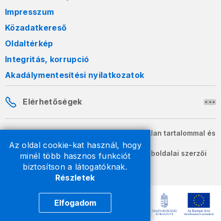
Impresszum
Közadatkereső
Oldaltérkép
Integritás, korrupció
Akadálymentesítési nyilatkozatok
Elérhetőségek
A honlapon szereplő információk változatlan tartalommal és
formában szabadon terjeszthetők.
Az oldal cookie-kat használ, hogy
2026 © A Nemzeti Adó- és Vámhivatal weboldalai szerzői
minél több hasznos funkciót
jogvédelem alatt állnak.
biztosítson a látogatóknak.
Részletek
Elfogadom