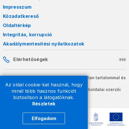
Impresszum
Közadatkereső
Oldaltérkép
Integritás, korrupció
Akadálymentesítési nyilatkozatok
Elérhetőségek
A honlapon szereplő információk változatlan tartalommal és
formában szabadon terjeszthetők.
Az oldal cookie-kat használ, hogy
2026 © A Nemzeti Adó- és Vámhivatal weboldalai szerzői
minél több hasznos funkciót
jogvédelem alatt állnak.
biztosítson a látogatóknak.
Részletek
Elfogadom