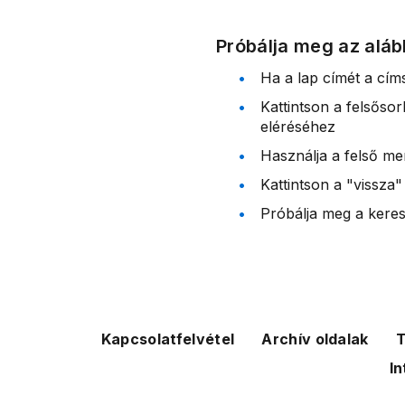
Próbálja meg az aláb
Ha a lap címét a cím
Kattintson a felsőso
eléréséhez
Használja a felső me
Kattintson a "vissza"
Próbálja meg a kereső
Kapcsolatfelvétel
Archív oldalak
T
In