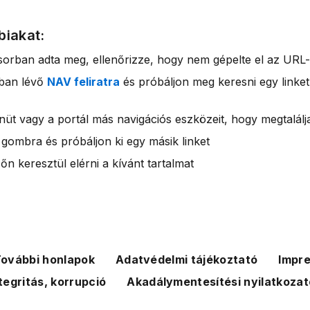
biakat:
sorban adta meg, ellenőrizze, hogy nem gépelte el az URL-
rban lévő
NAV feliratra
és próbáljon meg keresni egy linket
nüt vagy a portál más navigációs eszközeit, hogy megtalálja
 gombra és próbáljon ki egy másik linket
n keresztül elérni a kívánt tartalmat
ovábbi honlapok
Adatvédelmi tájékoztató
Impr
tegritás, korrupció
Akadálymentesítési nyilatkozat