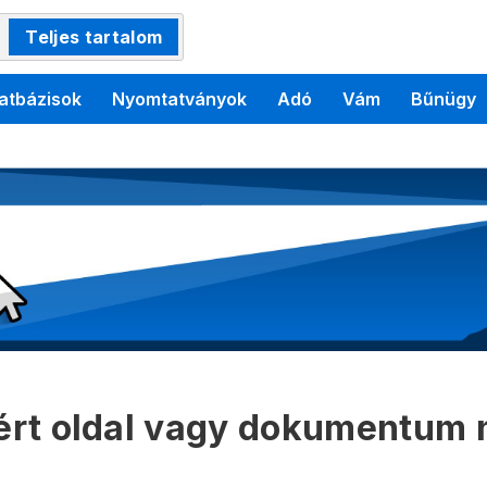
Teljes tartalom
atbázisok
Nyomtatványok
Adó
Vám
Bűnügy
kért oldal vagy dokumentum