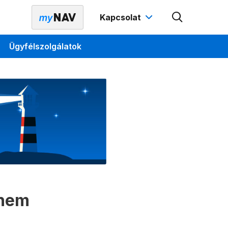
Kapcsolat
Ügyfélszolgálatok
 nem