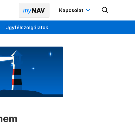
Kapcsolat
Ügyfélszolgálatok
 nem