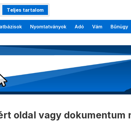
Teljes tartalom
atbázisok
Nyomtatványok
Adó
Vám
Bűnügy
kért oldal vagy dokumentum