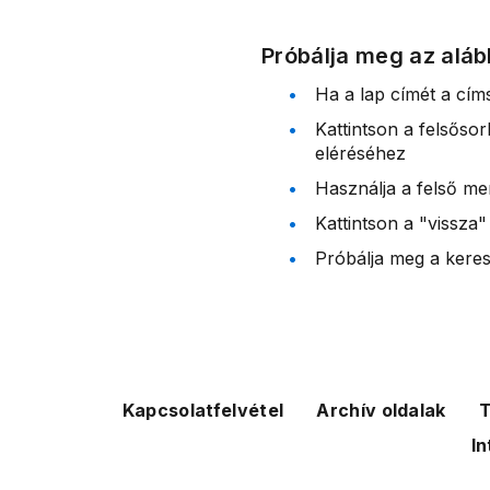
Próbálja meg az aláb
Ha a lap címét a cím
Kattintson a felsőso
eléréséhez
Használja a felső me
Kattintson a "vissza"
Próbálja meg a kereső
Kapcsolatfelvétel
Archív oldalak
T
In