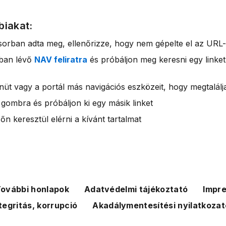
biakat:
sorban adta meg, ellenőrizze, hogy nem gépelte el az URL-
rban lévő
NAV feliratra
és próbáljon meg keresni egy linket
nüt vagy a portál más navigációs eszközeit, hogy megtalálja
 gombra és próbáljon ki egy másik linket
n keresztül elérni a kívánt tartalmat
ovábbi honlapok
Adatvédelmi tájékoztató
Impr
tegritás, korrupció
Akadálymentesítési nyilatkozat