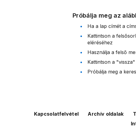
Próbálja meg az aláb
Ha a lap címét a cím
Kattintson a felsőso
eléréséhez
Használja a felső me
Kattintson a "vissza"
Próbálja meg a kereső
Kapcsolatfelvétel
Archív oldalak
T
In