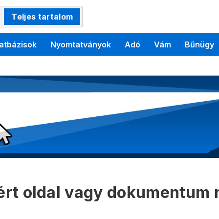
Teljes tartalom
atbázisok
Nyomtatványok
Adó
Vám
Bűnügy
kért oldal vagy dokumentum