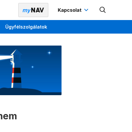
Kapcsolat
Ügyfélszolgálatok
 nem