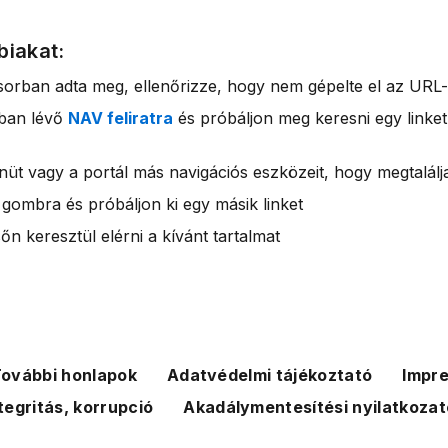
biakat:
sorban adta meg, ellenőrizze, hogy nem gépelte el az URL-
rban lévő
NAV feliratra
és próbáljon meg keresni egy linket
nüt vagy a portál más navigációs eszközeit, hogy megtalálja
 gombra és próbáljon ki egy másik linket
n keresztül elérni a kívánt tartalmat
ovábbi honlapok
Adatvédelmi tájékoztató
Impr
tegritás, korrupció
Akadálymentesítési nyilatkozat