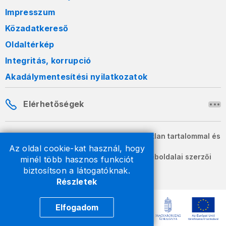
Impresszum
Közadatkereső
Oldaltérkép
Integritás, korrupció
Akadálymentesítési nyilatkozatok
Elérhetőségek
A honlapon szereplő információk változatlan tartalommal és
formában szabadon terjeszthetők.
Az oldal cookie-kat használ, hogy
2026 © A Nemzeti Adó- és Vámhivatal weboldalai szerzői
minél több hasznos funkciót
jogvédelem alatt állnak.
biztosítson a látogatóknak.
Részletek
Elfogadom