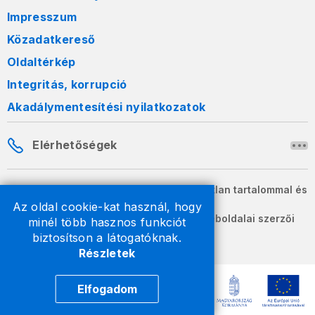
Impresszum
Közadatkereső
Oldaltérkép
Integritás, korrupció
Akadálymentesítési nyilatkozatok
Elérhetőségek
A honlapon szereplő információk változatlan tartalommal és
formában szabadon terjeszthetők.
Az oldal cookie-kat használ, hogy
2026 © A Nemzeti Adó- és Vámhivatal weboldalai szerzői
minél több hasznos funkciót
jogvédelem alatt állnak.
biztosítson a látogatóknak.
Részletek
Elfogadom