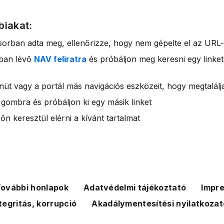
biakat:
sorban adta meg, ellenőrizze, hogy nem gépelte el az URL-
rban lévő
NAV feliratra
és próbáljon meg keresni egy linket
nüt vagy a portál más navigációs eszközeit, hogy megtalálja
 gombra és próbáljon ki egy másik linket
n keresztül elérni a kívánt tartalmat
ovábbi honlapok
Adatvédelmi tájékoztató
Impr
tegritás, korrupció
Akadálymentesítési nyilatkozat