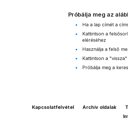
Próbálja meg az aláb
Ha a lap címét a cím
Kattintson a felsőso
eléréséhez
Használja a felső me
Kattintson a "vissza"
Próbálja meg a kereső
Kapcsolatfelvétel
Archív oldalak
T
In