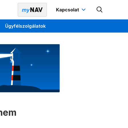
Kapcsolat
Ügyfélszolgálatok
 nem