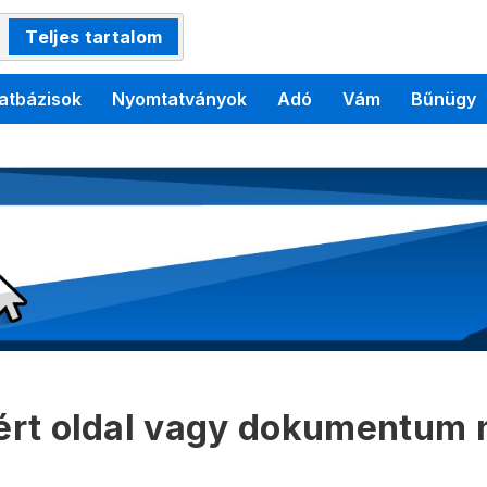
Teljes tartalom
atbázisok
Nyomtatványok
Adó
Vám
Bűnügy
kért oldal vagy dokumentum