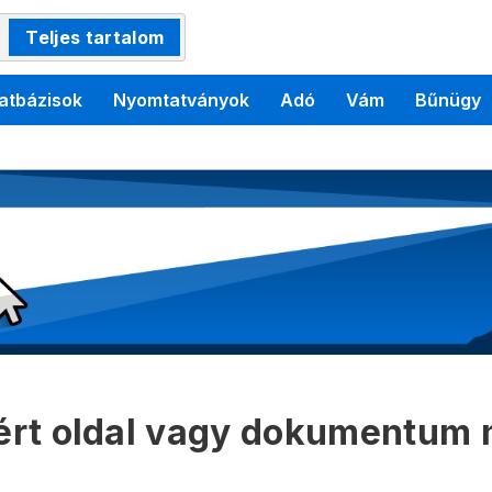
Teljes tartalom
atbázisok
Nyomtatványok
Adó
Vám
Bűnügy
kért oldal vagy dokumentum