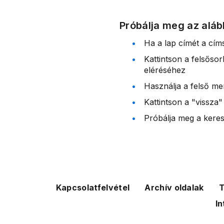
Próbálja meg az aláb
Ha a lap címét a cím
Kattintson a felsőso
eléréséhez
Használja a felső me
Kattintson a "vissza"
Próbálja meg a kereső
Kapcsolatfelvétel
Archív oldalak
T
In