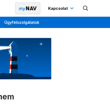
Kapcsolat
Ügyfélszolgálatok
 nem