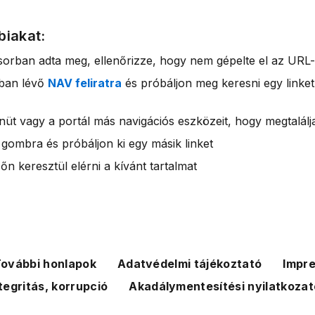
biakat:
sorban adta meg, ellenőrizze, hogy nem gépelte el az URL-
rban lévő
NAV feliratra
és próbáljon meg keresni egy linket
nüt vagy a portál más navigációs eszközeit, hogy megtalálja
 gombra és próbáljon ki egy másik linket
n keresztül elérni a kívánt tartalmat
ovábbi honlapok
Adatvédelmi tájékoztató
Impr
tegritás, korrupció
Akadálymentesítési nyilatkozat