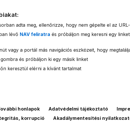
biakat:
sorban adta meg, ellenőrizze, hogy nem gépelte el az URL-
rban lévő
NAV feliratra
és próbáljon meg keresni egy linket
nüt vagy a portál más navigációs eszközeit, hogy megtalálja
 gombra és próbáljon ki egy másik linket
n keresztül elérni a kívánt tartalmat
ovábbi honlapok
Adatvédelmi tájékoztató
Impr
tegritás, korrupció
Akadálymentesítési nyilatkozat