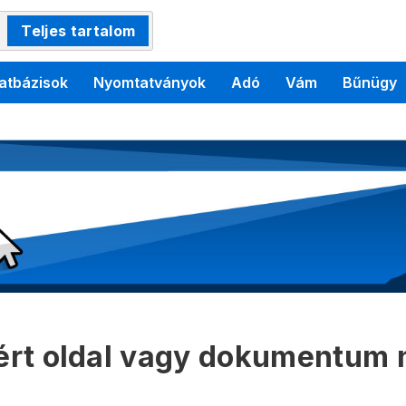
Teljes tartalom
atbázisok
Nyomtatványok
Adó
Vám
Bűnügy
kért oldal vagy dokumentum