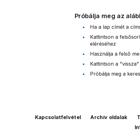
Próbálja meg az aláb
Ha a lap címét a cím
Kattintson a felsőso
eléréséhez
Használja a felső me
Kattintson a "vissza"
Próbálja meg a kereső
Kapcsolatfelvétel
Archív oldalak
T
In