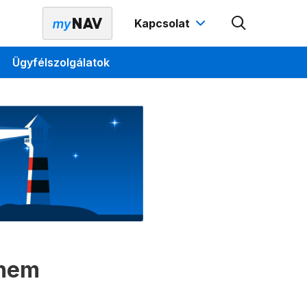
Kapcsolat
Ügyfélszolgálatok
 nem