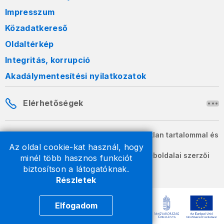
Impresszum
Közadatkereső
Oldaltérkép
Integritás, korrupció
Akadálymentesítési nyilatkozatok
Elérhetőségek
A honlapon szereplő információk változatlan tartalommal és
formában szabadon terjeszthetők.
Az oldal cookie-kat használ, hogy
2026 © A Nemzeti Adó- és Vámhivatal weboldalai szerzői
minél több hasznos funkciót
jogvédelem alatt állnak.
biztosítson a látogatóknak.
Részletek
Elfogadom