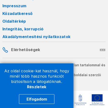
Impresszum
Közadatkereső
Oldaltérkép
Integritás, korrupció
Akadálymentesítési nyilatkozatok
Elérhetőségek
A honlapon szereplő információk változatlan tartalommal és
formában szabadon terjeszthetők.
Az oldal cookie-kat használ, hogy
2026 © A Nemzeti Adó- és Vámhivatal weboldalai szerzői
minél több hasznos funkciót
jogvédelem alatt állnak.
biztosítson a látogatóknak.
Részletek
Elfogadom