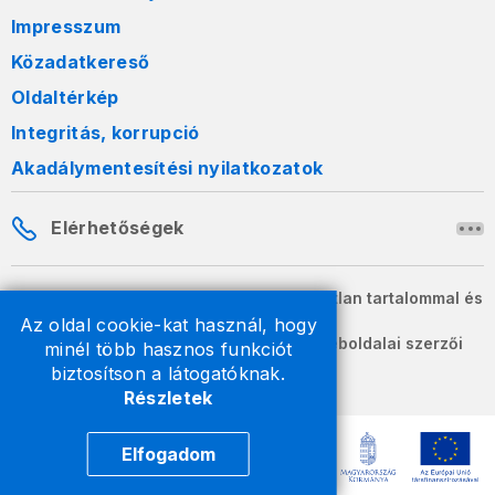
Impresszum
Közadatkereső
Oldaltérkép
Integritás, korrupció
Akadálymentesítési nyilatkozatok
Elérhetőségek
A honlapon szereplő információk változatlan tartalommal és
formában szabadon terjeszthetők.
Az oldal cookie-kat használ, hogy
2026 © A Nemzeti Adó- és Vámhivatal weboldalai szerzői
minél több hasznos funkciót
jogvédelem alatt állnak.
biztosítson a látogatóknak.
Részletek
Elfogadom