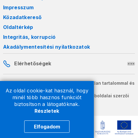
Impresszum
Közadatkereső
Oldaltérkép
Integritás, korrupció
Akadálymentesítési nyilatkozatok
Elérhetőségek
A honlapon szereplő információk változatlan tartalommal és
formában szabadon terjeszthetők.
Az oldal cookie-kat használ, hogy
2026 © A Nemzeti Adó- és Vámhivatal weboldalai szerzői
minél több hasznos funkciót
jogvédelem alatt állnak.
biztosítson a látogatóknak.
Részletek
Elfogadom