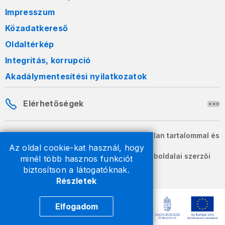
Impresszum
Közadatkereső
Oldaltérkép
Integritás, korrupció
Akadálymentesítési nyilatkozatok
Elérhetőségek
A honlapon szereplő információk változatlan tartalommal és
formában szabadon terjeszthetők.
Az oldal cookie-kat használ, hogy
2026 © A Nemzeti Adó- és Vámhivatal weboldalai szerzői
minél több hasznos funkciót
jogvédelem alatt állnak.
biztosítson a látogatóknak.
Részletek
Elfogadom