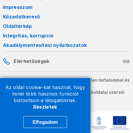
Impresszum
Közadatkereső
Oldaltérkép
Integritás, korrupció
Akadálymentesítési nyilatkozatok
Elérhetőségek
A honlapon szereplő információk változatlan tartalommal és
formában szabadon terjeszthetők.
Az oldal cookie-kat használ, hogy
2026 © A Nemzeti Adó- és Vámhivatal weboldalai szerzői
minél több hasznos funkciót
jogvédelem alatt állnak.
biztosítson a látogatóknak.
Részletek
Elfogadom