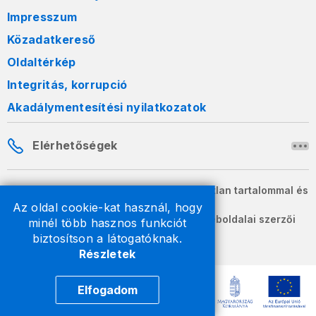
Impresszum
Közadatkereső
Oldaltérkép
Integritás, korrupció
Akadálymentesítési nyilatkozatok
Elérhetőségek
A honlapon szereplő információk változatlan tartalommal és
formában szabadon terjeszthetők.
Az oldal cookie-kat használ, hogy
2026 © A Nemzeti Adó- és Vámhivatal weboldalai szerzői
minél több hasznos funkciót
jogvédelem alatt állnak.
biztosítson a látogatóknak.
Részletek
Elfogadom