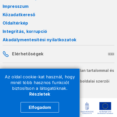
Impresszum
Közadatkereső
Oldaltérkép
Integritás, korrupció
Akadálymentesítési nyilatkozatok
Elérhetőségek
A honlapon szereplő információk változatlan tartalommal és
formában szabadon terjeszthetők.
Az oldal cookie-kat használ, hogy
2026 © A Nemzeti Adó- és Vámhivatal weboldalai szerzői
minél több hasznos funkciót
jogvédelem alatt állnak.
biztosítson a látogatóknak.
Részletek
Elfogadom