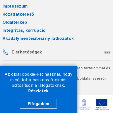
Impresszum
Közadatkereső
Oldaltérkép
Integritás, korrupció
Akadálymentesítési nyilatkozatok
Elérhetőségek
A honlapon szereplő információk változatlan tartalommal és
formában szabadon terjeszthetők.
Az oldal cookie-kat használ, hogy
2026 © A Nemzeti Adó- és Vámhivatal weboldalai szerzői
minél több hasznos funkciót
jogvédelem alatt állnak.
biztosítson a látogatóknak.
Részletek
Elfogadom