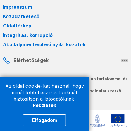
Impresszum
Közadatkereső
Oldaltérkép
Integritás, korrupció
Akadálymentesítési nyilatkozatok
Elérhetőségek
A honlapon szereplő információk változatlan tartalommal és
formában szabadon terjeszthetők.
Az oldal cookie-kat használ, hogy
2026 © A Nemzeti Adó- és Vámhivatal weboldalai szerzői
minél több hasznos funkciót
jogvédelem alatt állnak.
biztosítson a látogatóknak.
Részletek
Elfogadom