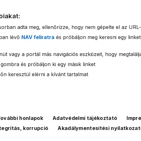
biakat:
sorban adta meg, ellenőrizze, hogy nem gépelte el az URL-
rban lévő
NAV feliratra
és próbáljon meg keresni egy linket
nüt vagy a portál más navigációs eszközeit, hogy megtalálja
 gombra és próbáljon ki egy másik linket
n keresztül elérni a kívánt tartalmat
ovábbi honlapok
Adatvédelmi tájékoztató
Impr
tegritás, korrupció
Akadálymentesítési nyilatkozat