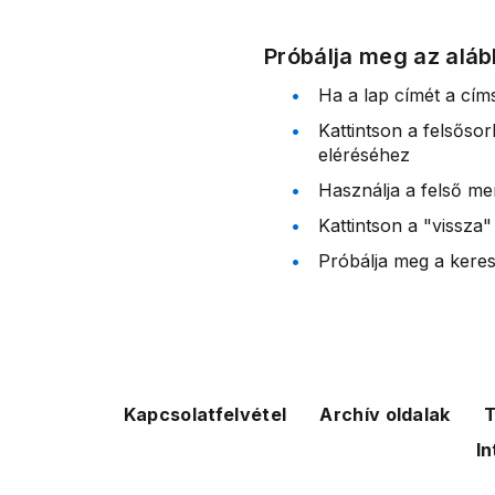
Próbálja meg az aláb
Ha a lap címét a cím
Kattintson a felsőso
eléréséhez
Használja a felső me
Kattintson a "vissza"
Próbálja meg a kereső
Kapcsolatfelvétel
Archív oldalak
T
In