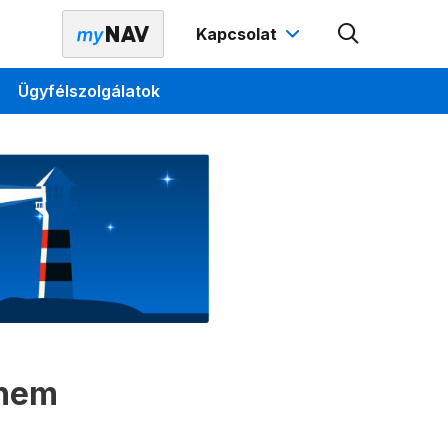
Kapcsolat
Ügyfélszolgálatok
 nem