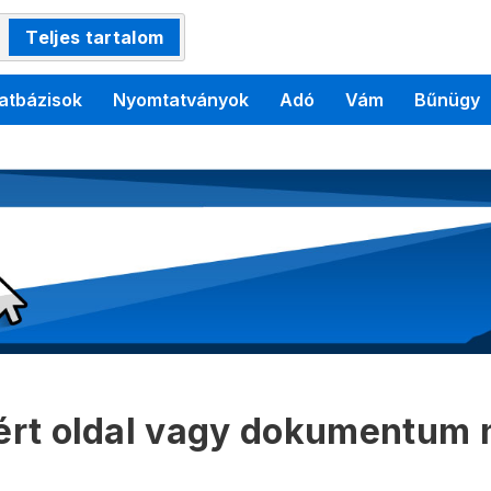
Teljes tartalom
atbázisok
Nyomtatványok
Adó
Vám
Bűnügy
kért oldal vagy dokumentum