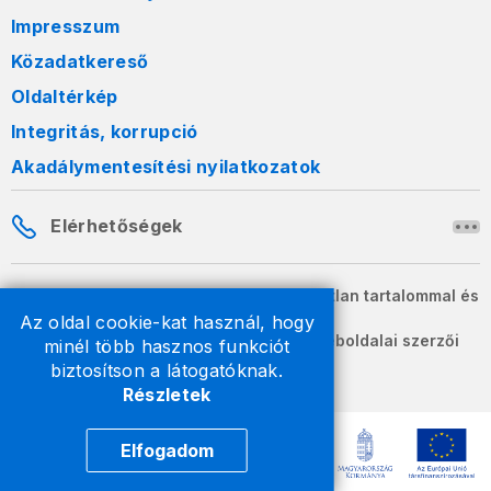
Impresszum
Közadatkereső
Oldaltérkép
Integritás, korrupció
Akadálymentesítési nyilatkozatok
Elérhetőségek
A honlapon szereplő információk változatlan tartalommal és
formában szabadon terjeszthetők.
Az oldal cookie-kat használ, hogy
2026 © A Nemzeti Adó- és Vámhivatal weboldalai szerzői
minél több hasznos funkciót
jogvédelem alatt állnak.
biztosítson a látogatóknak.
Részletek
Elfogadom