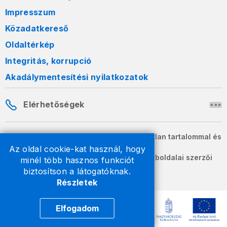
Impresszum
Közadatkereső
Oldaltérkép
Integritás, korrupció
Akadálymentesítési nyilatkozatok
Elérhetőségek
A honlapon szereplő információk változatlan tartalommal és
formában szabadon terjeszthetők.
Az oldal cookie-kat használ, hogy
2026 © A Nemzeti Adó- és Vámhivatal weboldalai szerzői
minél több hasznos funkciót
jogvédelem alatt állnak.
biztosítson a látogatóknak.
Részletek
Elfogadom