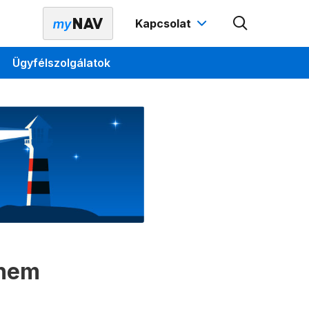
Kapcsolat
Ügyfélszolgálatok
 nem