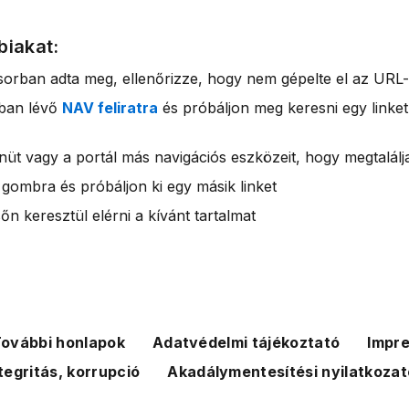
biakat:
sorban adta meg, ellenőrizze, hogy nem gépelte el az URL-
rban lévő
NAV feliratra
és próbáljon meg keresni egy linket
nüt vagy a portál más navigációs eszközeit, hogy megtalálja
 gombra és próbáljon ki egy másik linket
n keresztül elérni a kívánt tartalmat
ovábbi honlapok
Adatvédelmi tájékoztató
Impr
tegritás, korrupció
Akadálymentesítési nyilatkozat