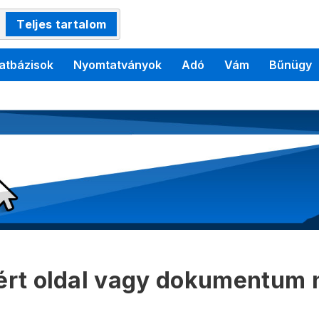
Teljes tartalom
atbázisok
Nyomtatványok
Adó
Vám
Bűnügy
kért oldal vagy dokumentum