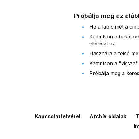
Próbálja meg az aláb
Ha a lap címét a cím
Kattintson a felsőso
eléréséhez
Használja a felső me
Kattintson a "vissza"
Próbálja meg a kereső
Kapcsolatfelvétel
Archív oldalak
T
In