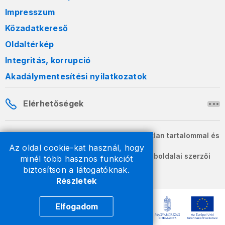
Impresszum
Közadatkereső
Oldaltérkép
Integritás, korrupció
Akadálymentesítési nyilatkozatok
Elérhetőségek
A honlapon szereplő információk változatlan tartalommal és
formában szabadon terjeszthetők.
Az oldal cookie-kat használ, hogy
2026 © A Nemzeti Adó- és Vámhivatal weboldalai szerzői
minél több hasznos funkciót
jogvédelem alatt állnak.
biztosítson a látogatóknak.
Részletek
Elfogadom