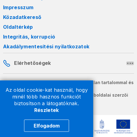
Impresszum
Közadatkereső
Oldaltérkép
Integritás, korrupció
Akadálymentesítési nyilatkozatok
Elérhetőségek
A honlapon szereplő információk változatlan tartalommal és
formában szabadon terjeszthetők.
Az oldal cookie-kat használ, hogy
2026 © A Nemzeti Adó- és Vámhivatal weboldalai szerzői
minél több hasznos funkciót
jogvédelem alatt állnak.
biztosítson a látogatóknak.
Részletek
Elfogadom