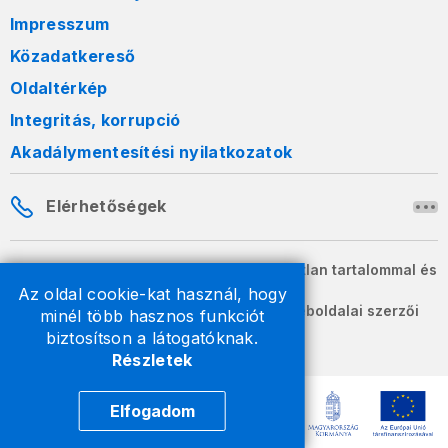
Impresszum
Közadatkereső
Oldaltérkép
Integritás, korrupció
Akadálymentesítési nyilatkozatok
Elérhetőségek
A honlapon szereplő információk változatlan tartalommal és
formában szabadon terjeszthetők.
Az oldal cookie-kat használ, hogy
2026 © A Nemzeti Adó- és Vámhivatal weboldalai szerzői
minél több hasznos funkciót
jogvédelem alatt állnak.
biztosítson a látogatóknak.
Részletek
Elfogadom