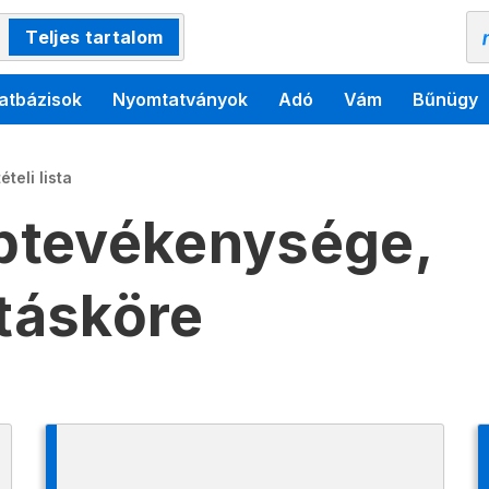
Teljes tartalom
atbázisok
Nyomtatványok
Adó
Vám
Bűnügy
teli lista
aptevékenysége,
atásköre