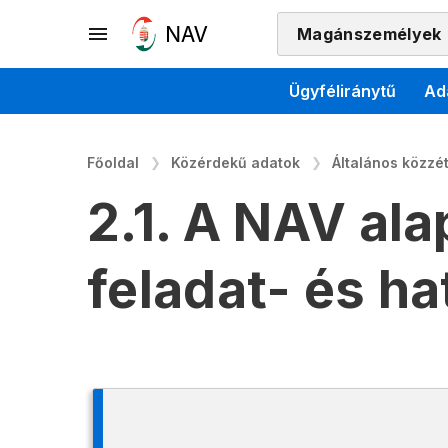
Magánszemélyek
Ügyféliránytű
Ad
Főoldal
Közérdekű adatok
Általános közzété
2.1. A NAV al
feladat- és h