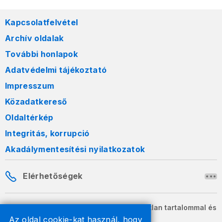
Kapcsolatfelvétel
Archív oldalak
További honlapok
Adatvédelmi tájékoztató
Impresszum
Közadatkereső
Oldaltérkép
Integritás, korrupció
Akadálymentesítési nyilatkozatok
Elérhetőségek
A honlapon szereplő információk változatlan tartalommal és
formában szabadon terjeszthetők.
Az oldal cookie-kat használ, hogy