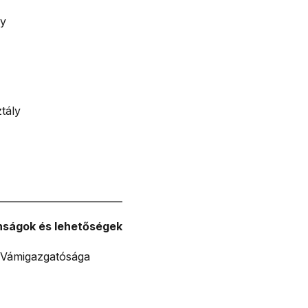
ly
tály
__________________________
onságok és lehetőségek
 Vámigazgatósága