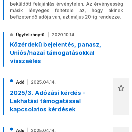
beküldött felajánlás érvénytelen. Az érvényesség
másik lényeges feltétele az, hogy akinek
befizetendő adója van, azt május 20-ig rendezze.
Ügyféliránytű
2020.10.14.
Közérdekű bejelentés, panasz,
Uniós/hazai támogatásokkal
visszaélés
Adó
2025.04.14.
2025/3. Adózási kérdés -
Lakhatási támogatással
kapcsolatos kérdések
Adó
2025.04.14.