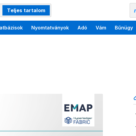
Teljes tartalom
atbázisok
Nyomtatványok
Adó
Vám
Bűnügy