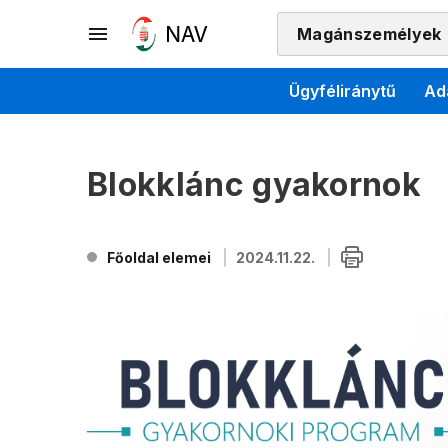
Magánszemélyek
Ügyféliránytű
Ad
Blokklánc gyakornok
Főoldal elemei
2024.11.22.