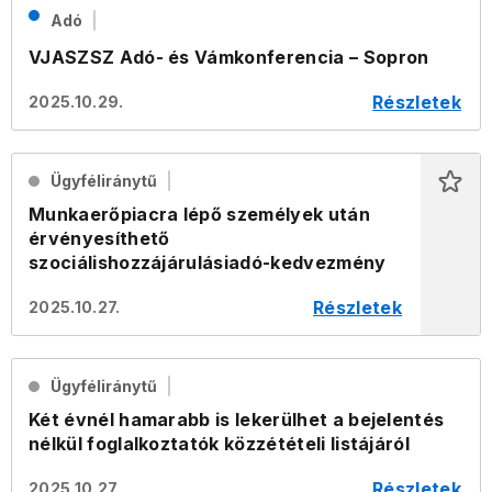
Adó
VJASZSZ Adó- és Vámkonferencia – Sopron
Részletek
2025.10.29.
Ügyféliránytű
Munkaerőpiacra lépő személyek után
érvényesíthető
szociálishozzájárulásiadó-kedvezmény
Részletek
2025.10.27.
Ügyféliránytű
Két évnél hamarabb is lekerülhet a bejelentés
nélkül foglalkoztatók közzétételi listájáról
Részletek
2025.10.27.