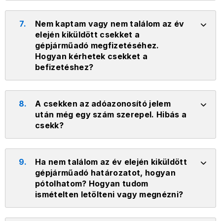
7.
Nem kaptam vagy nem találom az év
elején kiküldött csekket a
gépjárműadó megfizetéséhez.
Hogyan kérhetek csekket a
befizetéshez?
8.
A csekken az adóazonosító jelem
után még egy szám szerepel. Hibás a
csekk?
9.
Ha nem találom az év elején kiküldött
gépjárműadó határozatot, hogyan
pótolhatom? Hogyan tudom
ismételten letölteni vagy megnézni?