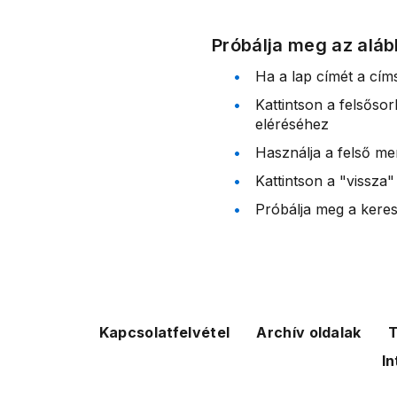
Próbálja meg az aláb
Ha a lap címét a cím
Kattintson a felsőso
eléréséhez
Használja a felső me
Kattintson a "vissza"
Próbálja meg a kereső
Kapcsolatfelvétel
Archív oldalak
T
In