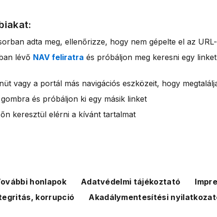
biakat:
sorban adta meg, ellenőrizze, hogy nem gépelte el az URL-
rban lévő
NAV feliratra
és próbáljon meg keresni egy linket
nüt vagy a portál más navigációs eszközeit, hogy megtalálja
 gombra és próbáljon ki egy másik linket
n keresztül elérni a kívánt tartalmat
ovábbi honlapok
Adatvédelmi tájékoztató
Impr
tegritás, korrupció
Akadálymentesítési nyilatkozat