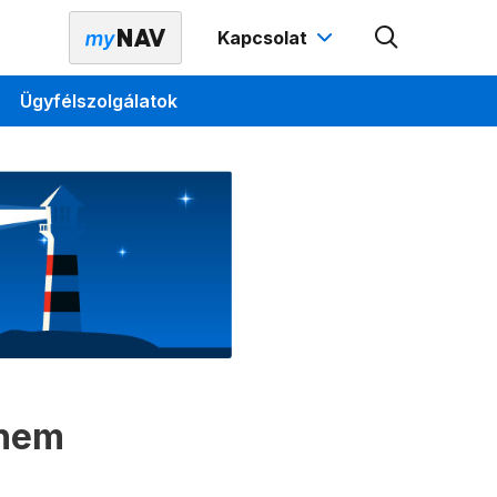
Kapcsolat
Ügyfélszolgálatok
 nem