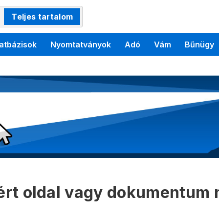
Teljes tartalom
atbázisok
Nyomtatványok
Adó
Vám
Bűnügy
kért oldal vagy dokumentum